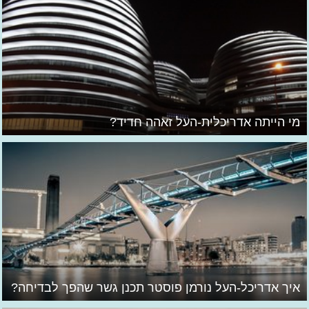
מי הייתה אדריכלית-העל זאהה חדיד?
איך אדריכל-העל נורמן פוסטר תכנן גשר שהפך לבדיחה?