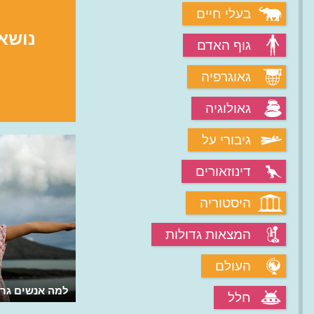
בעלי חיים
נושא
גוף האדם
גאוגרפיה
גאולוגיה
מה עושים הנוירונים שבמוחנו?
גיבורי על
דינוזאורים
היסטוריה
המצאות גדולות
העולם
מהו הירבוע?
למה אנשים גרי
חלל