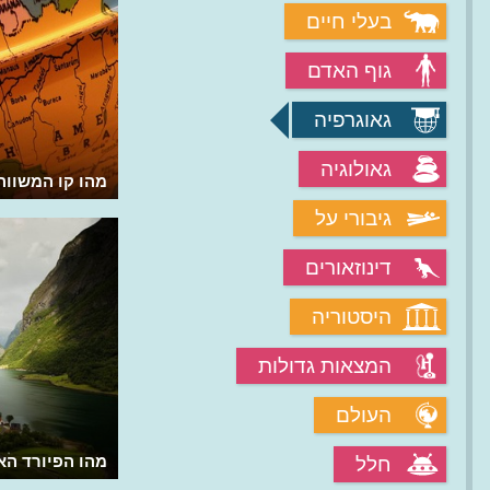
בעלי חיים
גוף האדם
גאוגרפיה
גאולוגיה
מהי גבעה מגנטית והאם אפשר לגלוש
מהו קו המשווה
לפסגת ההר?
גיבורי על
דינוזאורים
היסטוריה
המצאות גדולות
העולם
מהו הנהר הגדול של דרום ארה"ב?
מהו הפיורד הא
חלל