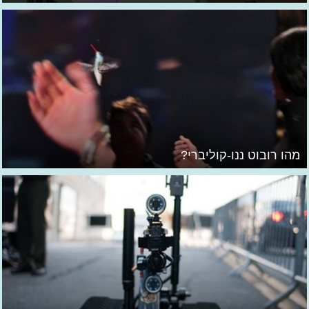
מהו רובוט ננו-קוליברי?