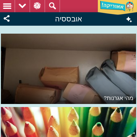
אובססיה
מהי אגרנות?