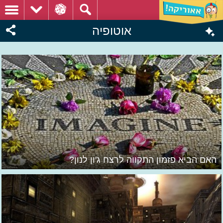
אוטופיה
האם הביא פזמון התקווה לרצח ג'ון לנון?