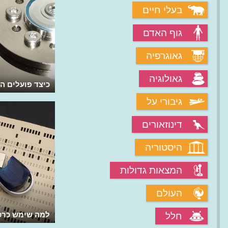
בעלי חיים
גוף האדם
גאוגרפיה
גאולוגיה
כיצד פועלים ה
גיבורי על
דינוזאורים
היסטוריה
המצאות גדולות
העולם
למה שימש כרטי
חלל