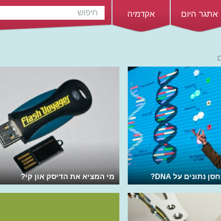
אתגר היום
אקדמיה
ם
 נתונים על DNA?
מי המציא את הדיסק און קי?