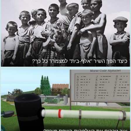
כיצד הפך השיר "אלף-בית" למצמרר כל כך?