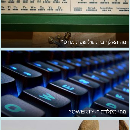
מה האלף בית של שפת מורס?
מהי מקלדת ה-QWERTY?