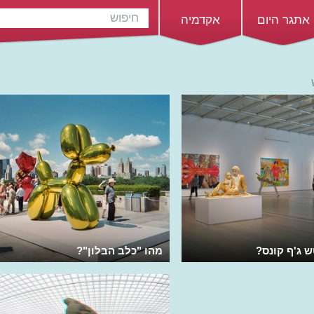
אתגר היום
אקדמיה
 ג'ף קונס?
מהו "כלב הבלון"?