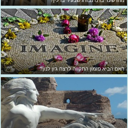
מהו שער ברנדנבורג שבעיר ברלין?
האם הביא פזמון התקווה לרצח ג'ון לנון?