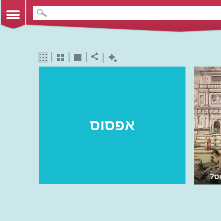
אפסוס
ס?