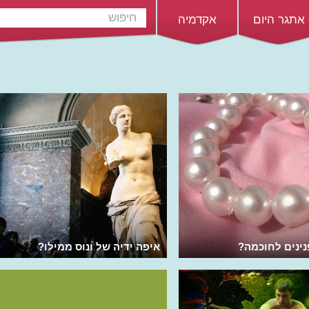
אתגר היום
אקדמיה
נינים לחוכמה?
איפה ידיה של ונוס ממילו?