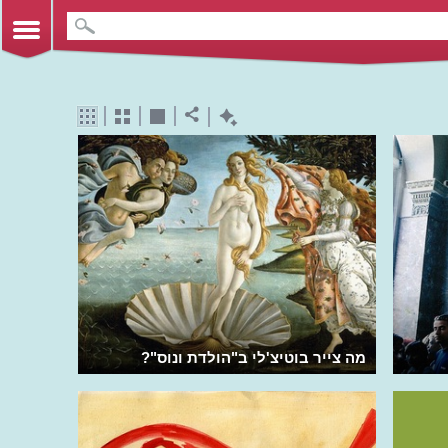
מה צייר בוטיצ'לי ב"הולדת ונוס"?