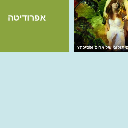
אפרודיטה
יתולוגי של ארוס ופסיכה?