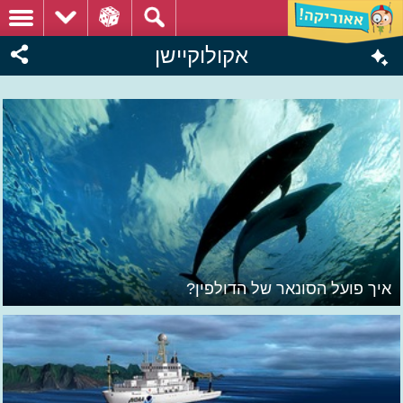
אקולוקיישן
איך פועל הסונאר של הדולפין?