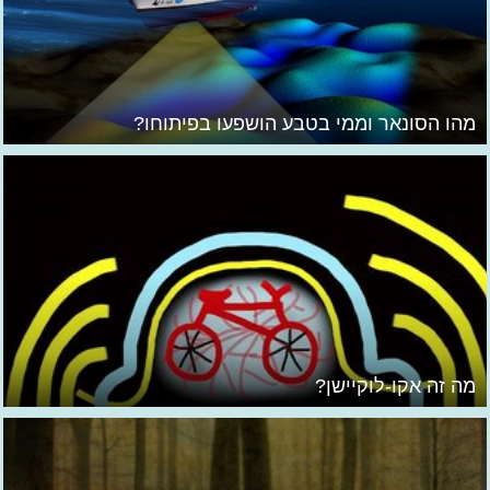
מהו הסונאר וממי בטבע הושפעו בפיתוחו?
מה זה אקו-לוקיישן?