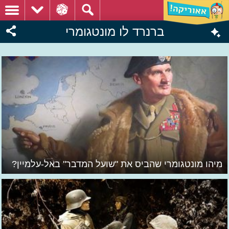
ברנרד לו מונטגומרי
מיהו מונטגומרי שהביס את "שועל המדבר" באל-עלמיין?