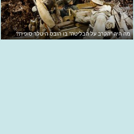
מה היה "הקרב על הבליטה" בו הובס היטלר סופית?