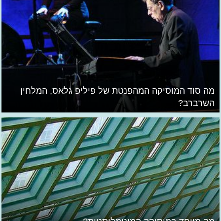
מה סוד המוסיקה המהפנטת של פיליפ גלאס, המלחין
השרברב?