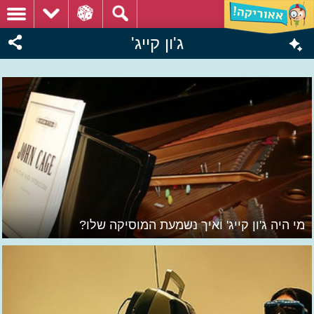
ג'ון קייג'
מי היה ג'ון קייג' ואיך נשמעת המוסיקה שלו?