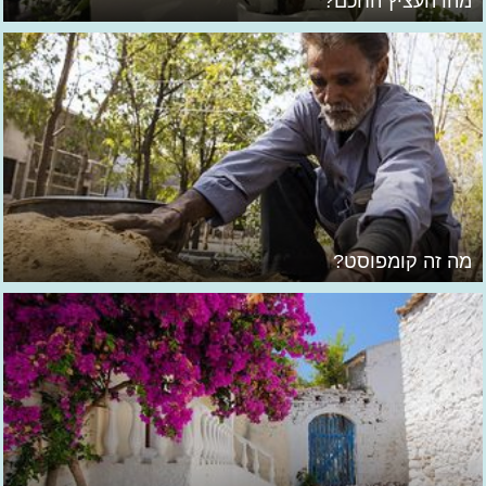
מהו העציץ החכם?
מה זה קומפוסט?