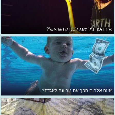
איך הפך ניל יאנג לסנדק הגראנג'?
איזה אלבום הפך את נירוונה לאגדה?