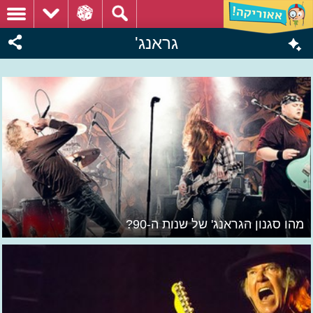
גראנג'
מהו סגנון הגראנג' של שנות ה-90?