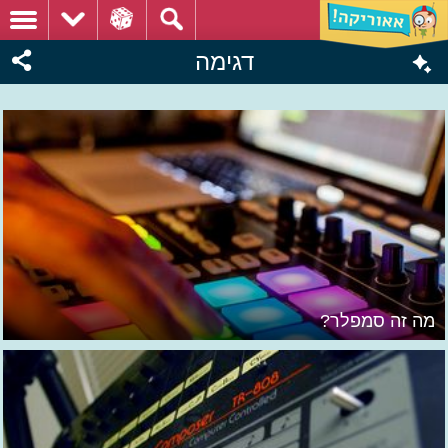
דגימה
מה זה סמפלר?