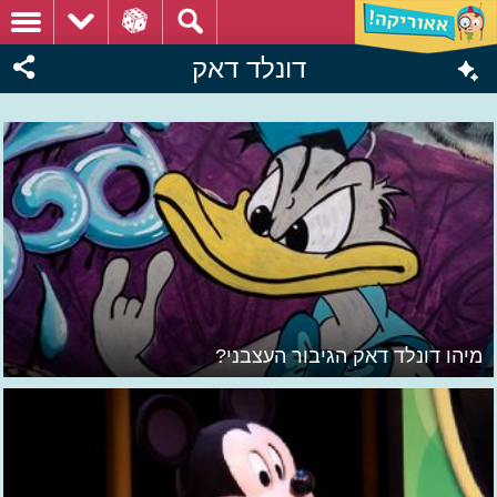
דונלד דאק
מיהו דונלד דאק הגיבור העצבני?