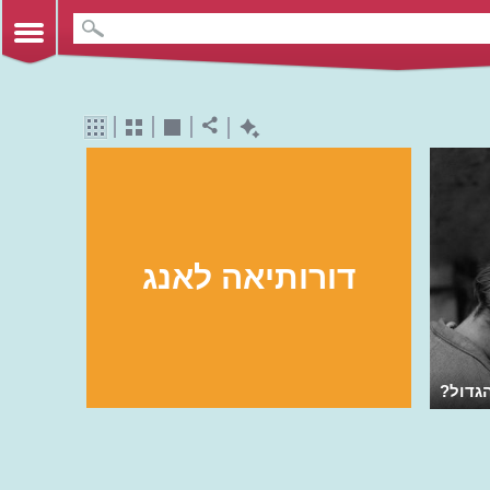
דורותיאה לאנג
גדול?