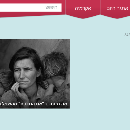
אתגר היום
אקדמיה
נג
מה מיוחד ב"אם הנודדת" מהשפל ה