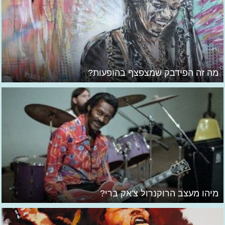
מה זה הפידבק שמצפצף בהופעות?
מיהו מעצב הרוקנרול צ'אק ברי?