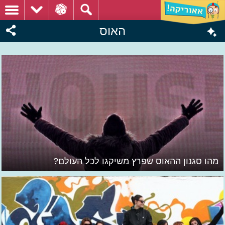
האוס
מהו סגנון ההאוס שפרץ משיקגו לכל העולם?