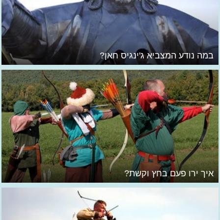
במה נודע המצביא ג'ינגיס חאן?
איך ירו פעם בחץ וקשת?