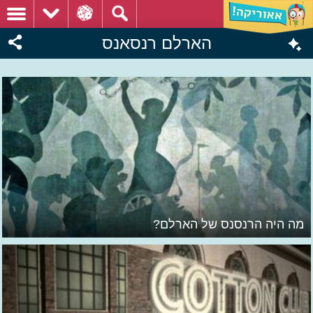
הארלם רנסאנס
מה היה הרנסנס של הארלם?