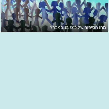
מהו הסיפור של כ"ט בנובמבר?