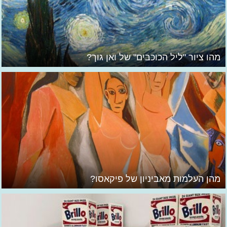
מהו ציור "ליל הכוכבים" של ואן גוך?
מהן העלמות מאביניון של פיקאסו?