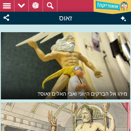
זאוס
מיהו אל הברקים היווני ואבי האלים זאוס?