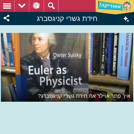
חידת גשרי קניגסברג
איך פתר אוילר את חידת גשרי קניגסברג?