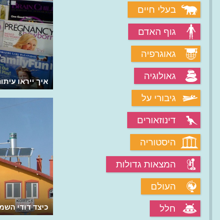
בעלי חיים
גוף האדם
גאוגרפיה
גאולוגיה
איך ייראו עיתו
גיבורי על
דינוזאורים
היסטוריה
המצאות גדולות
העולם
כיצד דודי השמ
חלל