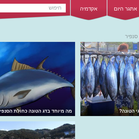
אתגר היום
אקדמיה
סנפיר
י הטונה?
מה מיוחד בדג הטונה‭ ‬כחולת‭ ‬הסנפיר?