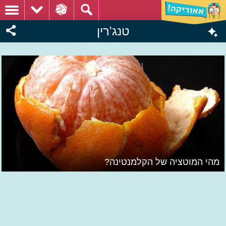
טנג'רין
מהי המוטציה של הקלמנטינה?