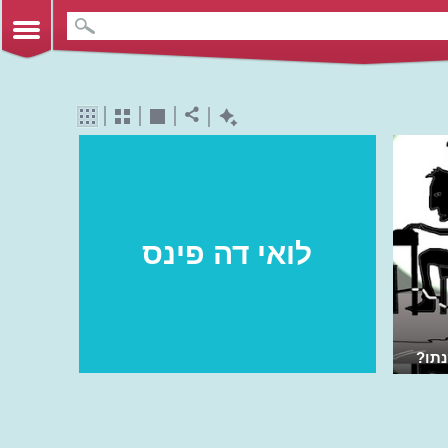
לואי דה פינס
נתו?