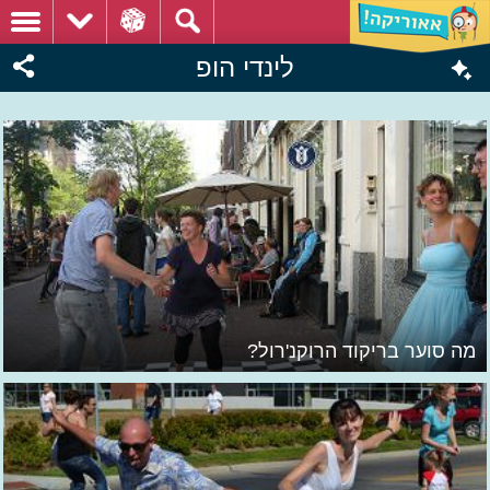
לינדי הופ
מה סוער בריקוד הרוקנ'רול?