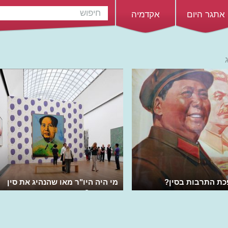
אתגר היום
אקדמיה
כת התרבות בסין?
מי היה היו"ר מאו שהנהיג את סין
העממית?