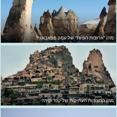
מהן "ארובות הפיות" של עמק פסאבאגי?
מהן המצודות העתיקות של קפדוקיה?