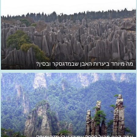
מה מיוחד ביערות האבן שבמדגסקר ובסין?