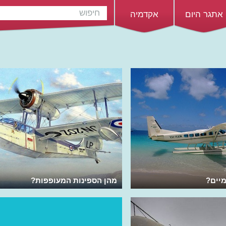
אתגר היום
אקדמיה
יים?
מהן הספינות המעופפות?