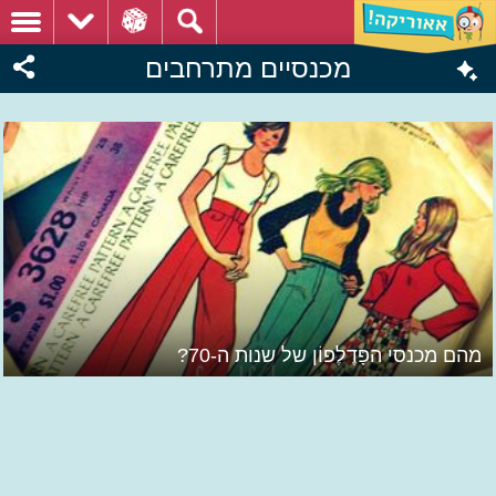
מכנסיים מתרחבים
מהם מכנסי הפָּדֶלֶפוֹן של שנות ה-70?