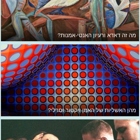
מה זה דאדא ורעיון האנטי-אמנות?
מהן האשליות של האמן ויקטור וסרלי?