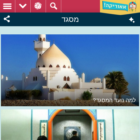
מסגד
למה נועד המסגד?