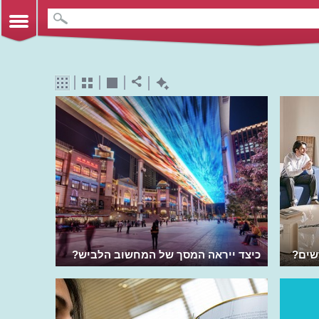
שים?
כיצד ייראה המסך של המחשוב הלביש?