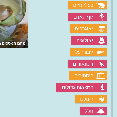
בעלי חיים
גוף האדם
גאוגרפיה
גאולוגיה
מהם המסכים ה
גיבורי על
דינוזאורים
היסטוריה
המצאות גדולות
העולם
חלל