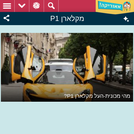
מקלארן P1
מהי מכונית-העל מקלארן P1?