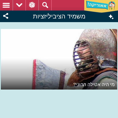
משמיד הציביליזציות
מי היה אטילה ההוני?