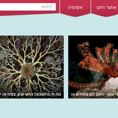
אתגר היום
אקדמיה
י ענק - האם הם צמחים או
מה זה נחשונק? נחש ענק, צמח או י
הפרוע?