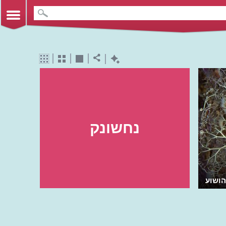
נחשונק
הושוע