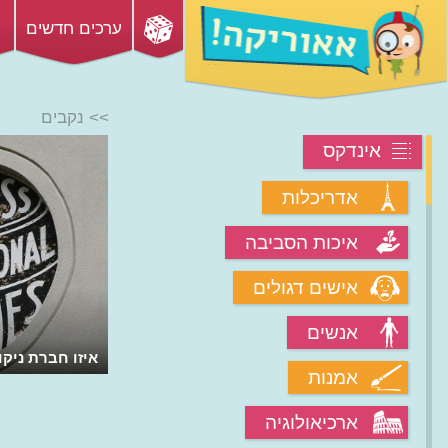
ערכים חדשים
>> נקבים
אינדקס
אדריכלות
איכות הסביבה
אישים דגולים
אנשים
איזו חברת ניק
אמנות
המחשבים החש
ארכיאולוגיה