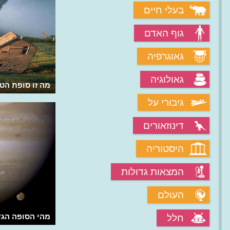
בעלי חיים
גוף האדם
גאוגרפיה
גאולוגיה
איפה בולען בלע צומת עירונית?
מה זו סופת הטו
גיבורי על
דינוזאורים
היסטוריה
המצאות גדולות
העולם
איך יחקרו בעתיד את כדור הארץ?
מהי הסופה הג
חלל