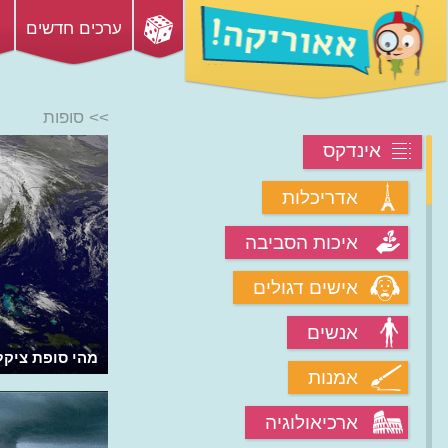
ערכים חדשים
>> סופות
אינדקס
אדריכלות
איכות הסביבה
אישים דגולים
אנשים
מהו נד מים שמזדקר מעל הים?
מהי סופת ציקל
אמנות
ארכיאולוגיה