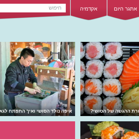
אתגר היום
אקדמיה
ורת ההגשה של הסושי?
איפה נולד הסושי ואיך התפתח לגאו
יפנית?