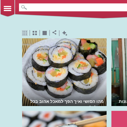
נות
מהו הסושי ואיך הפך למאכל אהוב בכל
העולם?