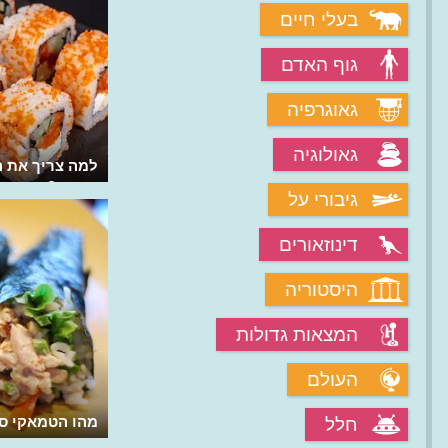
בעלי חיים
גוף האדם
גאוגרפיה
גאולוגיה
איך דגים את דגי הטונה?
למה צריך את ה
הסושי?
גיבורי על
דינוזאורים
היסטוריה
המצאות גדולות
העולם
מהי יפן, שיאנית הדיג העולמית?
מהו הטמאקי סו
חלל