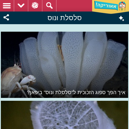
סלסלת ונוס
איך הפך ספוג הזכוכית ל"סלסלת ונוס" ביפאן?