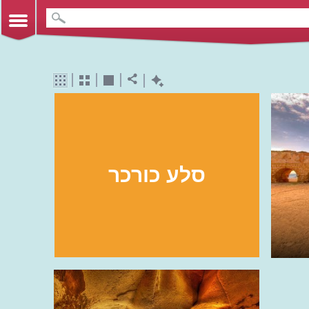
סלע כורכר