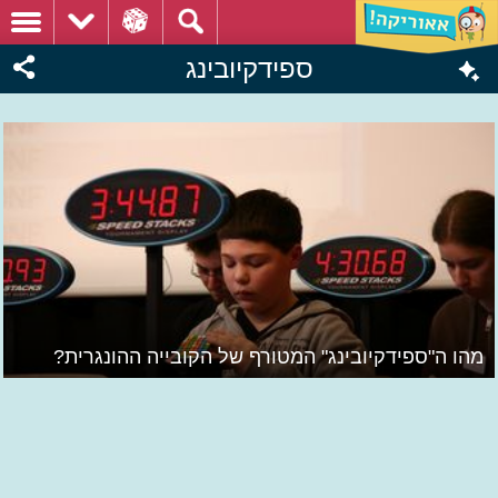
ספידקיובינג
מהו ה"ספידקיובינג" המטורף של הקובייה ההונגרית?