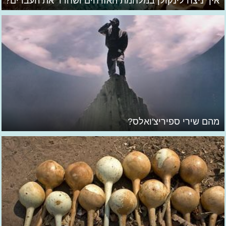
איך ניצח לינקולן במלחמת האזרחים ושחרר את העבדים?
מהם שירי ספיריצ'ואלס?