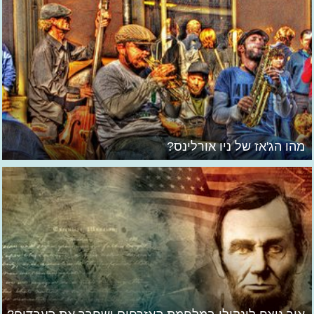
מהו הג'אז של ניו אורלינס?